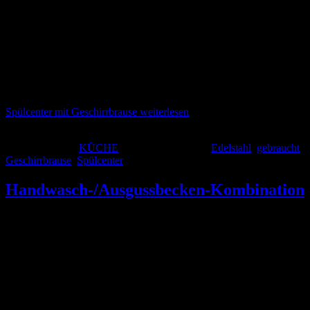
Spülcenter mit Geschirrbrause Ausführung in Edelstahl AISI 304
Scotch Brite Maße: 160 x 70 x 85 cm 2 Becken, rechts (40 x 50 x
25 cm) Abtropffläche freistehend links, zum Unterbau einer
Spülmaschine geeignet Verkürzter Unterbau Arbeits!äche in 10/10
Stärke Mit Aufkantung Schallgedämmtes Becken Beine aus
Vierkantrohr 4 x 4 cm Mit Überlaufrohr und Ablaufgarnitur…
Spülcenter mit Geschirrbrause
weiterlesen
Veröffentlicht am
6. April 2014
Kategorisiert als
KÜCHE
Verschlagwortet mit
Edelstahl
,
gebraucht
,
Geschirrbrause
,
Spülcenter
Handwasch-/Ausgussbecken-Kombination
Handwasch-/Ausgussbecken-Kombination Ausführung in Edelstahl
AISI 304 Scotch Brite Maße: 51 x 70 x 85 cm Mit einer
Mischbatterie 1⁄2“ und Klapprost Ausgussbecken: 405 x 340 x 170
mm Handwaschbecken: 370 x 280 x 120 mm Gewicht: 20,5 kg
Lieferdatum: September 2008 Neupreis netto: EUR 264,00
ANGEBOTSPREIS NETTO: EUR 120,00