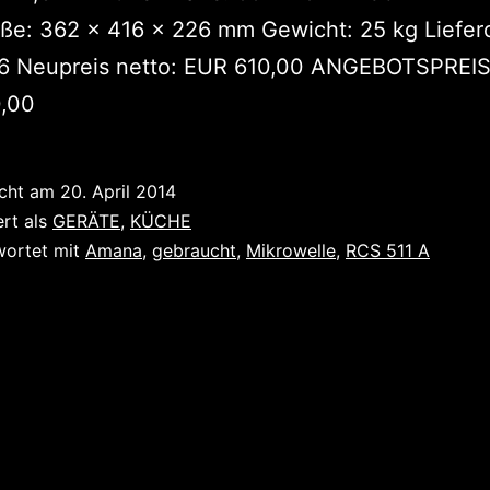
ße: 362 x 416 x 226 mm Gewicht: 25 kg Liefer
6 Neupreis netto: EUR 610,00 ANGEBOTSPREI
,00
icht am
20. April 2014
ert als
GERÄTE
,
KÜCHE
wortet mit
Amana
,
gebraucht
,
Mikrowelle
,
RCS 511 A