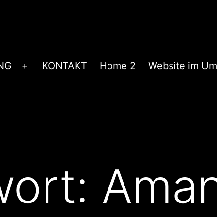
NG
KONTAKT
Home 2
Website im U
Menü
öffnen
wort:
Ama