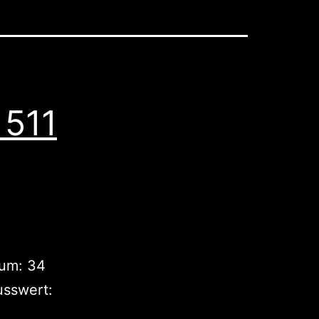
 511
aum: 34
usswert: